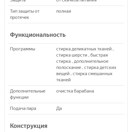
Защита
от скачков питания
Тип защиты от
полная
протечек
Функциональность
Программы
стирка деликатных тканей ,
стирка шерсти , быстрая
стирка , дополнительное
полоскание , стирка детских
вещей , стирка смешанных
тканей
Дополнительные
очистка барабана
функции
Подача пара
Да
Конструкция