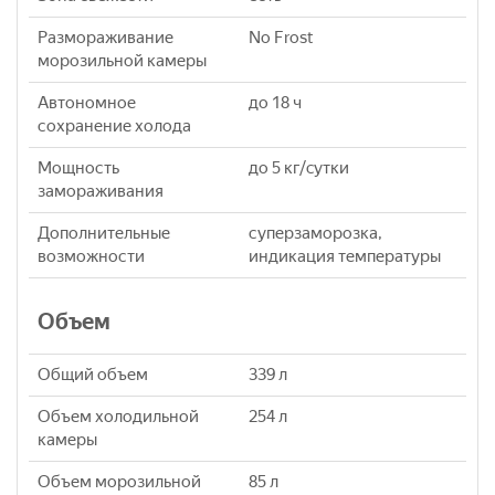
Размораживание
No Frost
морозильной камеры
Автономное
до 18 ч
сохранение холода
Мощность
до 5 кг/cутки
замораживания
Дополнительные
суперзаморозка,
возможности
индикация температуры
Объем
Общий объем
339 л
Объем холодильной
254 л
камеры
Объем морозильной
85 л