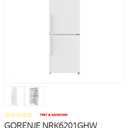
Нет в наличии
GORENJE NRK6201GHW