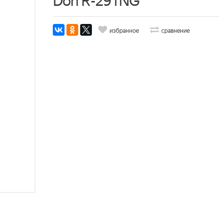
Don R-291NG
избранное
сравнение