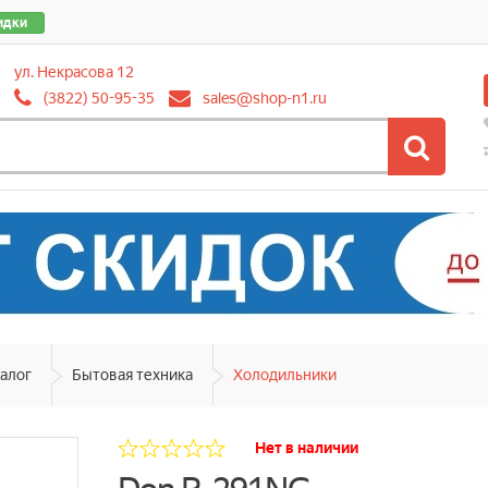
идки
ул. Некрасова 12
(3822) 50-95-35
sales@shop-n1.ru
алог
Бытовая техника
Холодильники
Нет в наличии