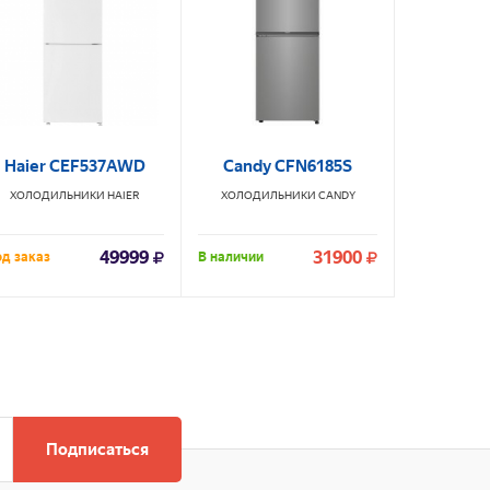
Haier CEF537AWD
Candy CFN6185S
LG GA
ХОЛОДИЛЬНИКИ
HAIER
ХОЛОДИЛЬНИКИ
CANDY
ХОЛОД
49999
31900
д заказ
В наличии
В наличии
Подписаться