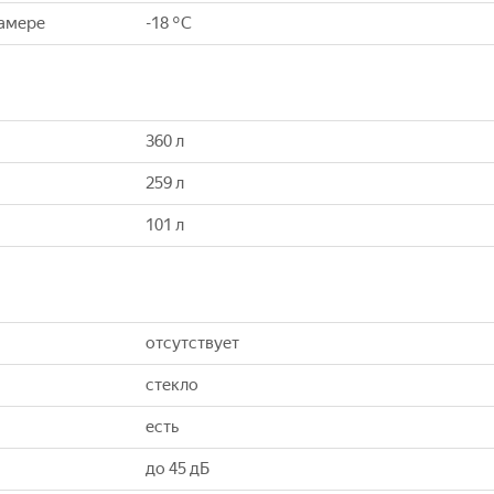
камере
-18 °C
360 л
259 л
101 л
отсутствует
стекло
есть
до 45 дБ