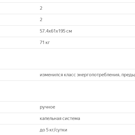
2
2
57.4x61x195 см
71 кг
изменился класс энергопотребления, пред
ручное
капельная система
до 5 кг/cутки