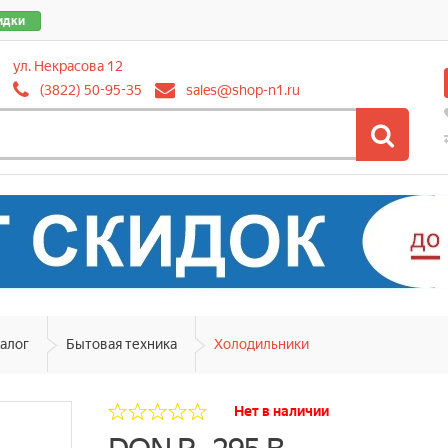
идки
ул. Некрасова 12
(3822) 50-95-35
sales@shop-n1.ru
алог
Бытовая техника
Холодильники
Нет в наличии