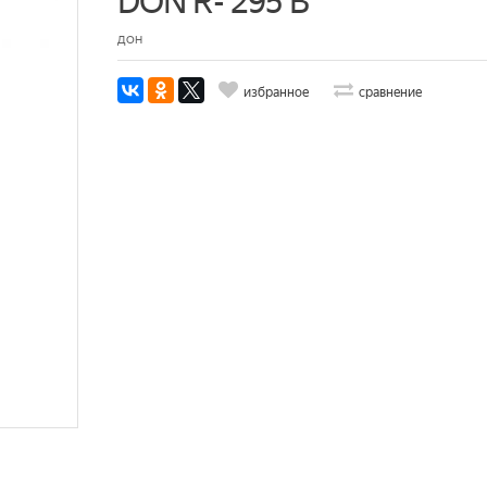
DON R- 295 B
ДОН
избранное
сравнение