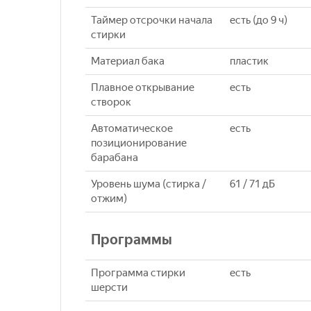
Таймер отсрочки начала
есть (до 9 ч)
стирки
Материал бака
пластик
Плавное открывание
есть
створок
Автоматическое
есть
позиционирование
барабана
Уровень шума (стирка /
61 / 71 дБ
отжим)
Программы
Программа стирки
есть
шерсти