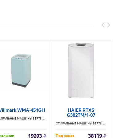
illmark WMA-451GH
HAIER RTXS
HAIER RT
G382TM/1-07
ILLMARK
СТИРАЛЬНЫЕ МАШИНЫ ВЕРТИКАЛЬНЫЕ
WILLMARK
СТИРАЛЬНЫЕ МАШИНЫ ВЕРТИКАЛЬНЫЕ
HAIER
19293
38119
наличии
Под заказ
Под заказ