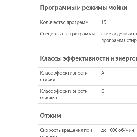
Программы и режимы мойки
Количество программ
15
Специальные программы
стирка деликатн
программа стирк
Классы эффективности и энерг
Класс эффективности
A
стирки
Класс эффективности
C
отжима
Отжим
Скорость вращения при
до 1000 об/мин
отжиме