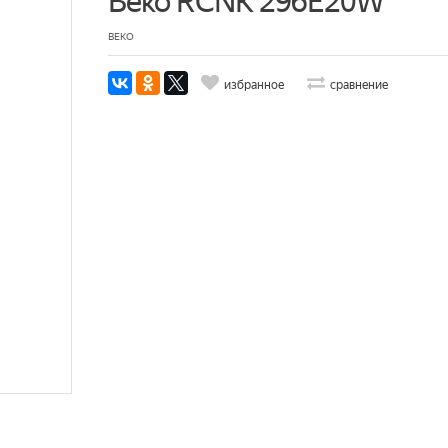
Beko RCNK 296E20W
BEKO
избранное
сравнение