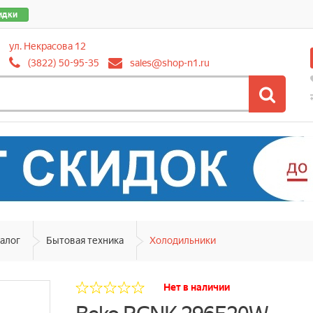
идки
ул. Некрасова 12
(3822) 50-95-35
sales@shop-n1.ru
алог
Бытовая техника
Холодильники
Нет в наличии