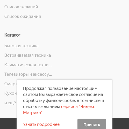
Список желаний
Список ожидания
Каталог
Бытовая техника
Встраиваемая техника
Климатическая техника
Телевизоры и аксессуары
Смартфоны, телефоны, планшеты, часы
Продолжая пользование настоящим
Кухонная техника
сайтом Вы выражаете своё согласие на
обработку файлов-cookie, в том числе и
и ещё 10 категорий
с использованием
сервиса "Яндекс
Метрика"
.
Узнать подробнее
Принять
2008 - 2026 ©
Первый Электронный Магазин