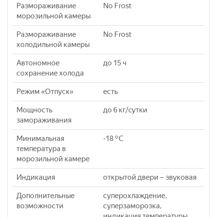
Размораживание
No Frost
морозильной камеры
Размораживание
No Frost
холодильной камеры
Автономное
до 15 ч
сохранение холода
Режим «Отпуск»
есть
Мощность
до 6 кг/cутки
замораживания
Минимальная
-18 °C
температура в
морозильной камере
Индикация
открытой двери – звуковая
Дополнительные
суперохлаждение,
возможности
суперзаморозка,
индикация температуры