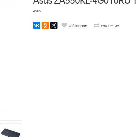
Asus ZA550KL-4G010RU 1
ASUS
избранное
сравнение