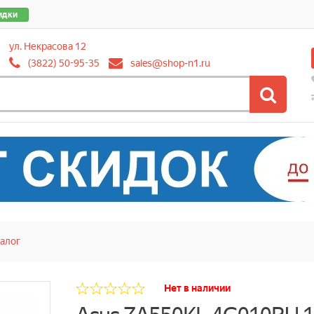
идки
ул. Некрасова 12
(3822) 50-95-35
sales@shop-n1.ru
алог
Нет в наличии