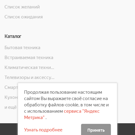
Список желаний
Список ожидания
Каталог
Бытовая техника
Встраиваемая техника
Климатическая техника
Телевизоры и аксессуары
Смартфоны, телефоны, планшеты, часы
Продолжая пользование настоящим
Кухонная техника
сайтом Вы выражаете своё согласие на
обработку файлов-cookie, в том числе и
и ещё 10 категорий
с использованием
сервиса "Яндекс
Метрика"
.
Узнать подробнее
Принять
2008 - 2026 ©
Первый Электронный Магазин