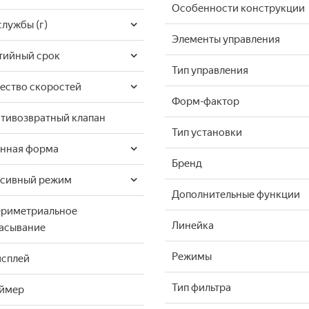
Особенности конструкции
службы (г)
Элементы управления
тийный срок
Тип управления
ество скоростей
Форм-фактор
тивозвратный клапан
Тип установки
нная форма
Бренд
нсивный режим
Дополнительные функции
риметриальное
Линейка
асывание
Режимы
сплей
Тип фильтра
аймер