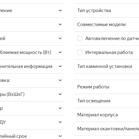
ление
Тип устройства
Совместимые модели
лей
Автовключение по датч
бляемая мощность (Вт)
Интервальная работа
нительная информация
Тип каминной установки
овка:
Режим работы
ры (ВхШхГ)
Тип освещения
ер
Материал корпуса
 ДУ
Материал окантовки/панел
тийный срок