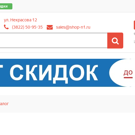
идки
ул. Некрасова 12
(3822) 50-95-35
sales@shop-n1.ru
алог