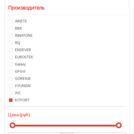
Производитель
ARIETE
BBK
BINATONE
BQ
ENDEVER
EUROSTEK
Galaxy
GFGril
GORENJE
HYUNDAI
JVC
KITFORT
MOULINEX
Цена (руб)
OASIS
PHILIPS
PIONEER