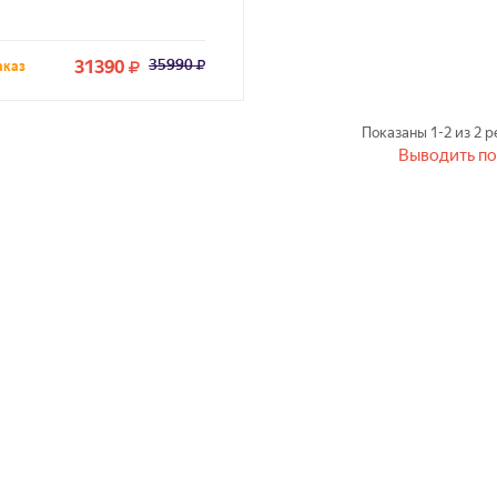
31390
35990
аказ
Показаны
1-2
из
2
ре
Выводить по