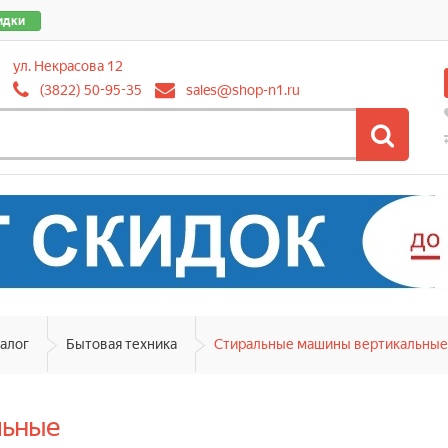
идки
ул. Некрасова 12
(3822) 50-95-35
sales@shop-n1.ru
алог
Бытовая техника
Стиральные машины вертикальные
льные