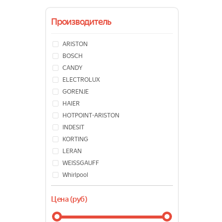
Производитель
ARISTON
BOSCH
CANDY
ELECTROLUX
GORENJE
HAIER
HOTPOINT-ARISTON
INDESIT
KORTING
LERAN
WEISSGAUFF
Whirlpool
Willmark
Цена (руб)
ZANUSSI
Бирюса