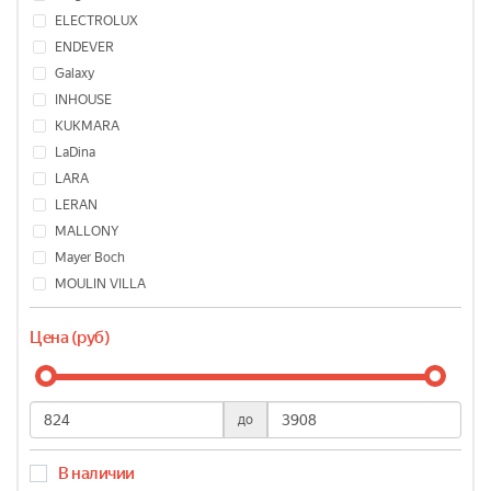
ELECTROLUX
ENDEVER
Galaxy
INHOUSE
KUKMARA
LaDina
LARA
LERAN
MALLONY
Mayer Boch
MOULIN VILLA
POLARIS
Цена (руб)
RENARD
RONDELL
STARWIND
TEFAL
до
TVS
VENSAL
В наличии