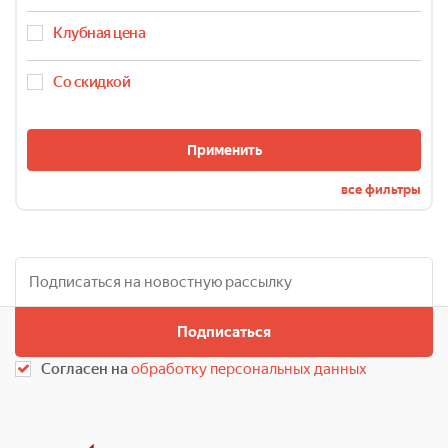
VERLONI
VITESSE
Клубная цена
Гардарика
Маруся
Со скидкой
РОСИНКА
Применить
все фильтры
Подписаться
Согласен на
обработку персональных данных