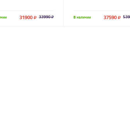
31900
33990
37590
539
ичии
В наличии