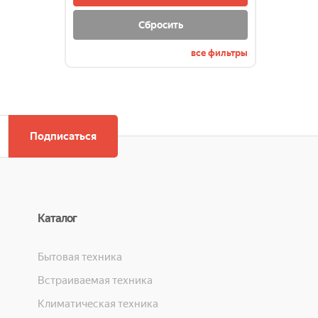
SIEMENS
Stinol
Сбросить
SUPRA
все фильтры
VESTEL
Vestfrost
WEISSGAUFF
Willmark
АТЛАНТ
Подписаться
Бирюса
ДОН
Норд
ОКЕАН
ОРСК
Каталог
ПОЗИС
Саратов
Бытовая техника
Встраиваемая техника
Климатическая техника