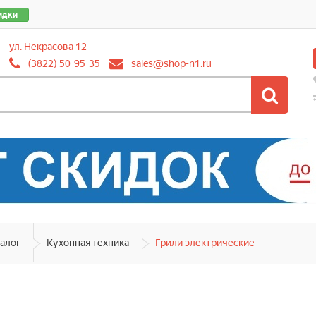
идки
ул. Некрасова 12
(3822) 50-95-35
sales@shop-n1.ru
алог
Кухонная техника
Грили электрические