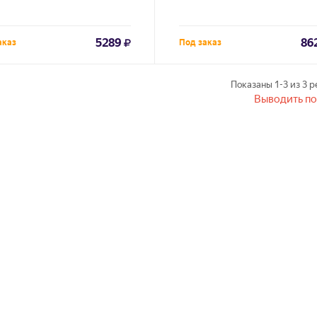
5289
86
аказ
Под заказ
Показаны
1-3
из
3
ре
Выводить по